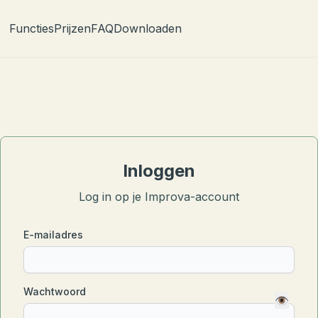
Functies
Prijzen
FAQ
Downloaden
Inloggen
Log in op je Improva-account
E-mailadres
Wachtwoord
👁️