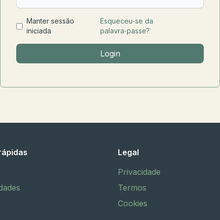
Manter sessão
Esqueceu‑se da
iniciada
palavra‑passe?
Login
rápidas
Legal
Privacidade
idades
Termos
Cookies