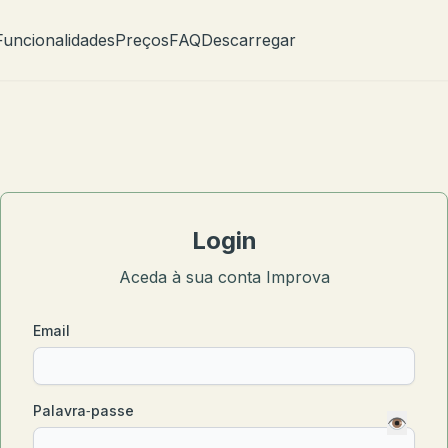
Funcionalidades
Preços
FAQ
Descarregar
Login
Aceda à sua conta Improva
Email
Palavra‑passe
👁️