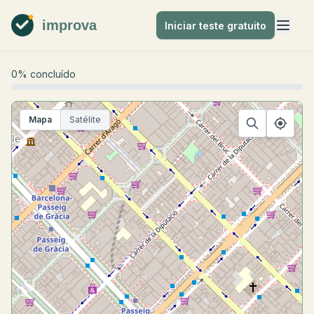
improva
Iniciar teste gratuito
0% concluído
Mapa
Satélite