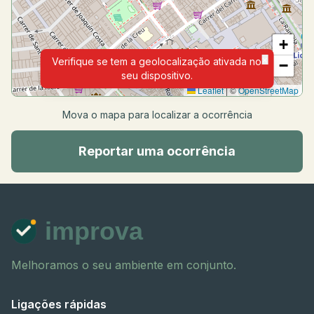
+
×
Verifique se tem a geolocalização ativada no
−
seu dispositivo.
Leaflet
|
©
OpenStreetMap
Mova o mapa para localizar a ocorrência
Reportar uma ocorrência
improva
Melhoramos o seu ambiente em conjunto.
Ligações rápidas